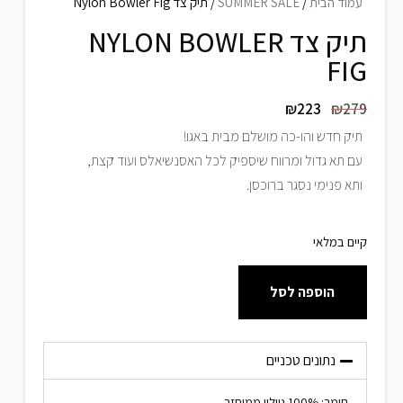
עמוד הבית
/
SUMMER SALE
/ תיק צד Nylon Bowler Fig
תיק צד NYLON BOWLER
FIG
₪
223
₪
279
תיק חדש והו-כה מושלם מבית באגו!
עם תא גדול ומרווח שיספיק לכל האסנשיאלס ועוד קצת,
ותא פנימי נסגר ברוכסן.
קיים במלאי
הוספה לסל
נתונים טכניים
חומר: 100% ניילון ממוחזר.