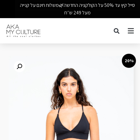
סייל קיץ עד 50% על הקולקציה החדשה🌿משלוח חינם על קנייה
מעל 249 ש״ח
20%