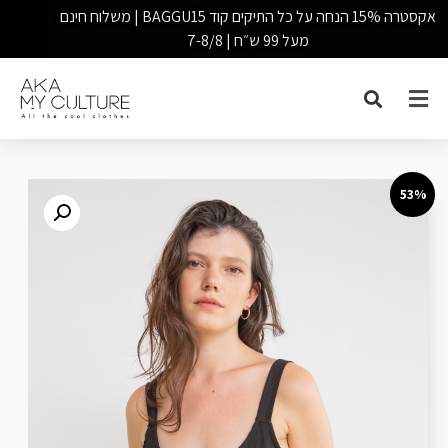
אקסטרה 15% הנחה על כל התיקים קוד BAGGU15 | משלוח חינם
מעל 99 ש״ח | 7-8/8
53%