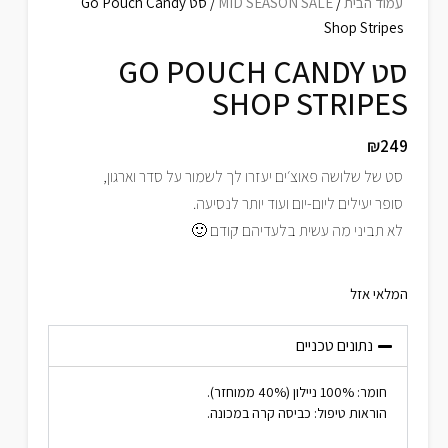
עמוד הבית
/
MID SEASON SALE
/ סט Go Pouch Candy
Shop Stripes
סט GO POUCH CANDY
SHOP STRIPES
₪
249
סט של שלושה פאוצ׳ים יעזרו לך לשמור על סדר וארגון,
סופר יעילים ליום-יום ועוד יותר לנסיעה.
לא תביני מה עשית בלעדיהם קודם 🙂
המלאי אזל
נתונים טכניים
חומר: 100% ניילון (40% ממוחזר).
הוראות טיפול: כביסה קרה במכונה.