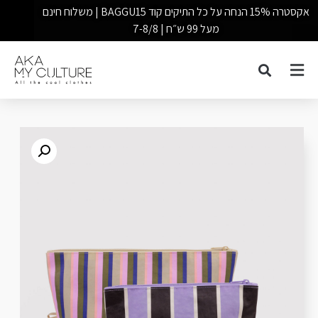
אקסטרה 15% הנחה על כל התיקים קוד BAGGU15 | משלוח חינם
מעל 99 ש״ח | 7-8/8