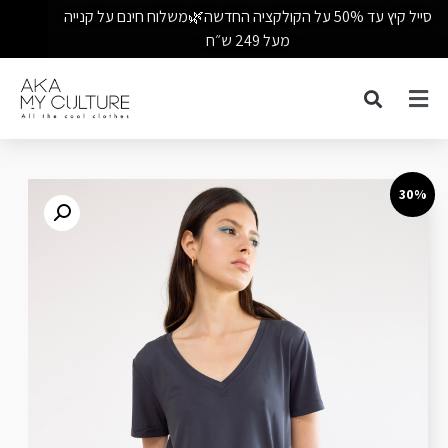
סייל קיץ עד 50% על הקולקציה החדשה🌿משלוח חינם על קנייה
מעל 249 ש״ח
30%