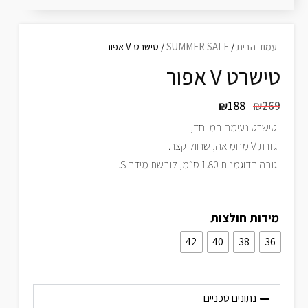
עמוד הבית
/
SUMMER SALE
/ טישרט V אפור
טישרט V אפור
₪
188
₪
269
טישרט נעימה במיוחד,
גזרת V מחמיאה, שרוול קצר.
גובה הדוגמנית 1.80 ס״מ, לובשת מידה S.
מידות חולצות
42
40
38
36
נתונים טכניים