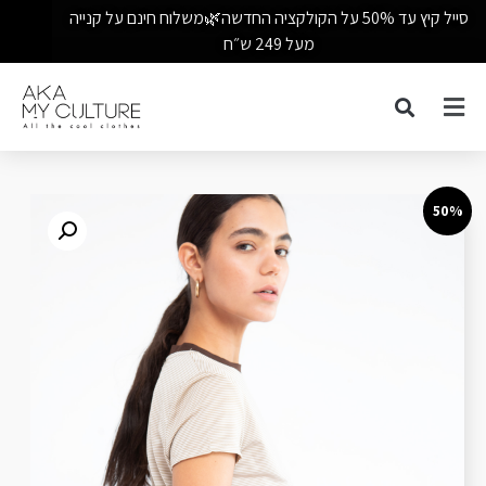
סייל קיץ עד 50% על הקולקציה החדשה🌿משלוח חינם על קנייה
מעל 249 ש״ח
50%