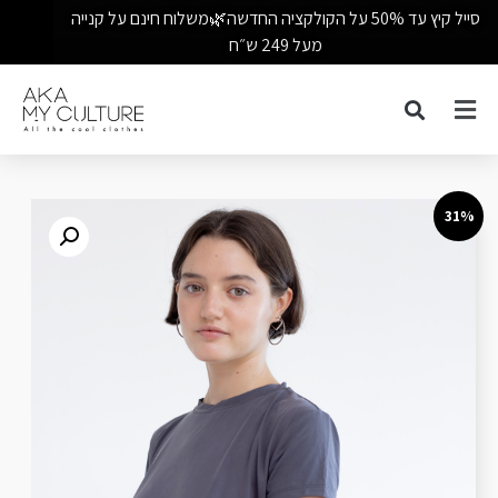
סייל קיץ עד 50% על הקולקציה החדשה🌿משלוח חינם על קנייה
מעל 249 ש״ח
31%