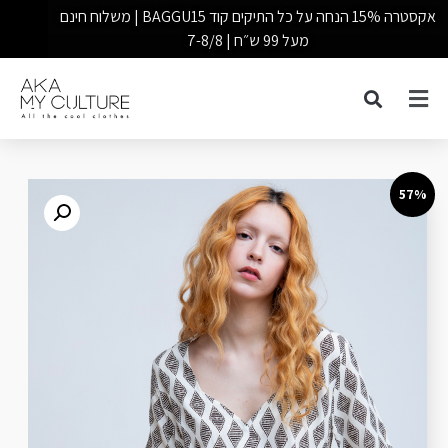
אקסטרה 15% הנחה על כל התיקים קוד BAGGU15 | משלוח חינם
מעל 99 ש״ח | 7-8/8
57%