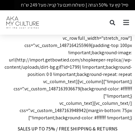
סייל קיץ עד 50% הנחה | משלוח חינם על קנייה מעל 249 ש״ח
[vc_row full_width="stretch_row"
css=".vc_custom_1487164255969{padding-top: 100px
!important;background-image:
url(http://import.getbowtied.com/shopkeeper-replica//wp-
content/uploads/dirt-bg.gif?id=1799) !important;background-
position: 0 0 !important;background-repeat: repeat
!important;}"][vc_column][vc_column_text
css=".vc_custom_1487163936679{background-color: #ffffff
!important;}"]
[/vc_column_text][vc_column_text
css=".vc_custom_1487163948942{margin-bottom: 75px
!important;background-color: #ffffff !important;}"]
SALES UP TO 75% / FREE SHIPPING & RETURNS