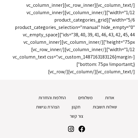
[/vc_column_text][vc_row_inner][vc_column_inner
width="1/12"][/vc_column_inner][vc_column_inner
width="5/6"][product_categories_grid
product_categories_selection="manual" hide_empty="0"
ids="38, 40, 39, 41, 46, 43, 42, 45, 44"][vc_empty_space
height="75px"][/vc_column_inner][vc_column_inner
width="1/12"][/vc_column_inner][/vc_row_inner]
[vc_column_text css=".vc_custom_1487163183126{margin-
bottom: 75px !important;}"]
[/vc_column_text][/vc_column][/vc_row]
אודות
משלוחים
החלפות והחזרות
שאלות תשובות
תקנון
הצהרת נגישות
צור קשר