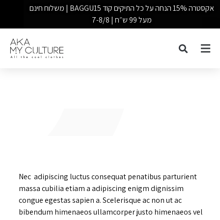
אקסטרה 15% הנחה על כל התיקים קוד BAGGU15 | משלוח חינם
מעל 99 ש״ח | 7-8/8
Nec adipiscing luctus consequat penatibus parturient
massa cubilia etiam a adipiscing enigm dignissim
congue egestas sapien a. Scelerisque ac non ut ac
bibendum himenaeos ullamcorper justo himenaeos vel