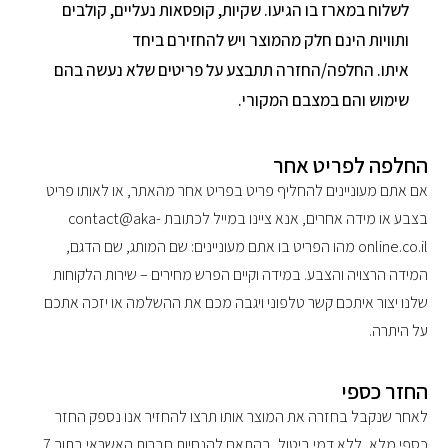
לשלוח במארז בו הגיעו. שקיות, קופסאות נעליים, קולבים
ותוויות הינם חלק מהמוצר ויש להחזירם ביחד
איתו. החלפה/החזרה תתבצע על פריטים שלא נעשה בהם
שימוש והם במצבם המקורי.
החלפה לפריט אחר
אם אתם מעוניינים להחליף פריט בפריט אחר מהאתר, או לאותו פריט
בצבע או מידה אחרים, אנא ציינו במייל לכתובת
contact@aka-
online.co.il
מהו הפריט בו אתם מעוניינים: שם המותג, שם הדגם,
המידה הרצויה והצבע. במידה וקיים הפרש מחירים – שירות הלקוחות
שלנו יצור איתכם קשר טלפוני ויגבה מכם את ההשלמה או יזכה אתכם
על היתרה.
החזר כספי
לאחר שנקבל בחזרה את המוצר אותו תרצו להחזיר אנו נספק החזר
כספי מלא, ללא דמי ביטול, בהתאם להנחיות חברות האשראי בתוך 7